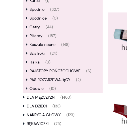
Kurtki
(1)
Spodnie
(327)
Spódnice
(0)
Getry
(44)
Piżamy
(187)
Koszule nocne
(148)
Szlafroki
(24)
Halka
(3)
RAJSTOPY POŃCZOCHOWE
(6)
PAS ROZGRZEWAJĄCY
(2)
Obuwie
(10)
DLA MĘŻCZYŻN
(1460)
DLA DZIECI
(138)
NAKRYCIA GŁOWY
(123)
RĘKAWICZKI
(75)