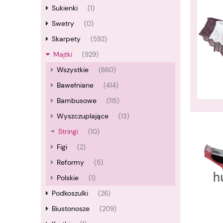
Sukienki
(1)
Swetry
(0)
Skarpety
(592)
Majtki
(929)
Wszystkie
(660)
Bawełniane
(414)
Bambusowe
(115)
Wyszczuplające
(13)
Stringi
(10)
Figi
(2)
Reformy
(5)
Polskie
(1)
Podkoszulki
(26)
Biustonosze
(209)