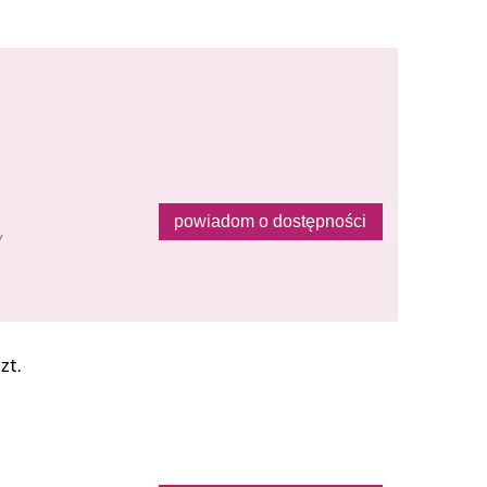
powiadom o dostępności
y
zt.