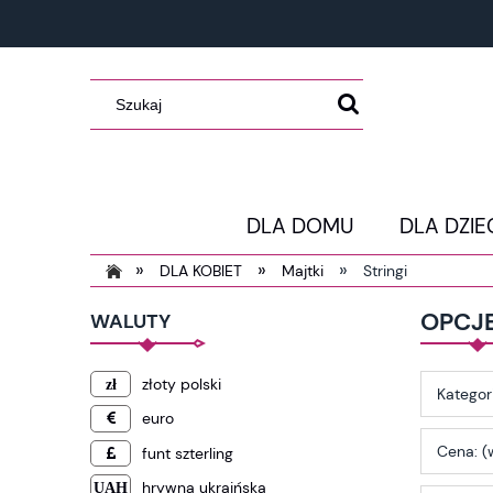
DLA DOMU
DLA DZIE
»
»
»
DLA KOBIET
Majtki
Stringi
OPCJ
WALUTY
złoty polski
Kategori
euro
Cena: (
funt szterling
hrywna ukraińska