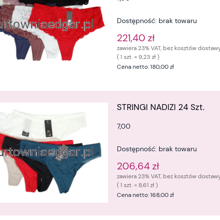
Dostępność:
brak towaru
221,40 zł
zawiera 23% VAT, bez kosztów dostaw
( 1 szt. = 9,23 zł )
Cena netto:
180,00 zł
STRINGI NADIZI 24 Szt.
7,00
Dostępność:
brak towaru
206,64 zł
zawiera 23% VAT, bez kosztów dostaw
( 1 szt. = 8,61 zł )
Cena netto:
168,00 zł