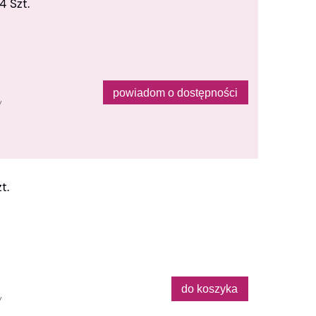
4 Szt.
powiadom o dostępności
y
t.
do koszyka
y