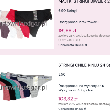
MAJTKI STRINGI BIWEIER 2
6,50 Stringi
Dostępność:
brak towaru
191,88 zł
zawiera 23% VAT, bez kosztów dostaw
( 1 szt. = 8,00 zł )
Cena netto:
156,00 zł
STRINGI CNILE KINLU 24 Sz
3,50
Dostępność:
na wyczerpaniu
Wysyłka w:
48 godzin
103,32 zł
zawiera 23% VAT, bez kosztów dostaw
Cena netto:
84,00 zł