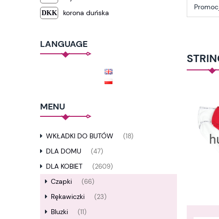
Promocj
korona duńska
LANGUAGE
STRIN
MENU
WKŁADKI DO BUTÓW
(18)
DLA DOMU
(47)
DLA KOBIET
(2609)
Czapki
(66)
Rękawiczki
(23)
Bluzki
(11)