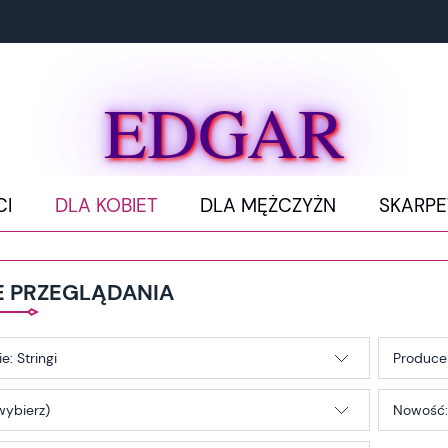
EDGAR
CI
DLA KOBIET
DLA MĘŻCZYŻN
SKARPE
E PRZEGLĄDANIA
e: Stringi
Producen
wybierz)
Nowość: