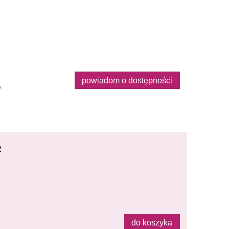
powiadom o dostępności
y
2
do koszyka