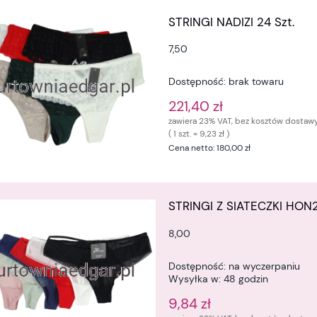
STRINGI NADIZI 24 Szt.
7,50
Dostępność:
brak towaru
221,40 zł
zawiera 23% VAT, bez kosztów dostaw
( 1 szt. = 9,23 zł )
Cena netto:
180,00 zł
STRINGI Z SIATECZKI HON
8,00
Dostępność:
na wyczerpaniu
Wysyłka w:
48 godzin
9,84 zł