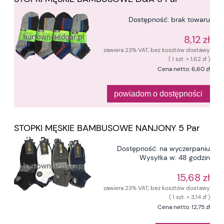
Dostępność:
brak towaru
8,12 zł
zawiera 23% VAT, bez kosztów dostawy
( 1 szt. = 1,62 zł )
Cena netto:
6,60 zł
powiadom o dostępności
STOPKI MĘSKIE BAMBUSOWE NANJONY 5 Par
Dostępność:
na wyczerpaniu
Wysyłka w:
48 godzin
15,68 zł
zawiera 23% VAT, bez kosztów dostawy
( 1 szt. = 3,14 zł )
Cena netto:
12,75 zł