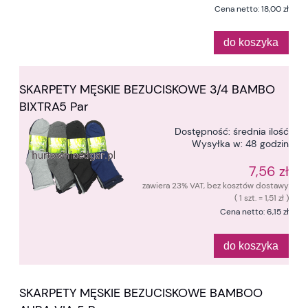
Cena netto:
18,00 zł
do koszyka
SKARPETY MĘSKIE BEZUCISKOWE 3/4 BAMBO
BIXTRA5 Par
Dostępność:
średnia ilość
Wysyłka w:
48 godzin
7,56 zł
zawiera 23% VAT, bez kosztów dostawy
( 1 szt. = 1,51 zł )
Cena netto:
6,15 zł
do koszyka
SKARPETY MĘSKIE BEZUCISKOWE BAMBOO