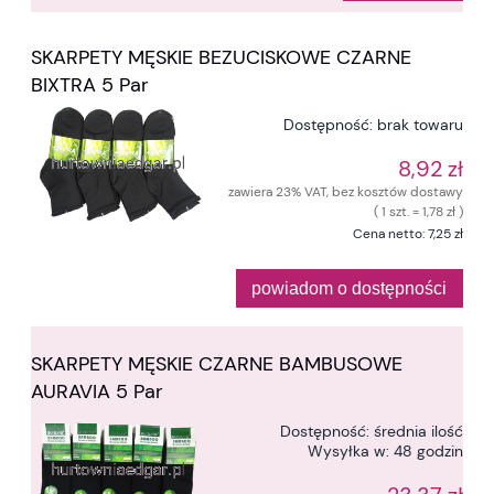
SKARPETY MĘSKIE BEZUCISKOWE CZARNE
BIXTRA 5 Par
Dostępność:
brak towaru
8,92 zł
zawiera 23% VAT, bez kosztów dostawy
( 1 szt. = 1,78 zł )
Cena netto:
7,25 zł
powiadom o dostępności
SKARPETY MĘSKIE CZARNE BAMBUSOWE
AURAVIA 5 Par
Dostępność:
średnia ilość
Wysyłka w:
48 godzin