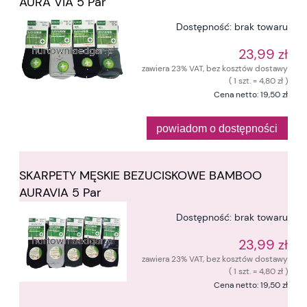
AURA VIA 5 Par
Dostępność:
brak towaru
23,99 zł
zawiera 23% VAT, bez kosztów dostawy
( 1 szt. = 4,80 zł )
Cena netto:
19,50 zł
powiadom o dostępności
SKARPETY MĘSKIE BEZUCISKOWE BAMBOO
AURAVIA 5 Par
Dostępność:
brak towaru
23,99 zł
zawiera 23% VAT, bez kosztów dostawy
( 1 szt. = 4,80 zł )
Cena netto:
19,50 zł