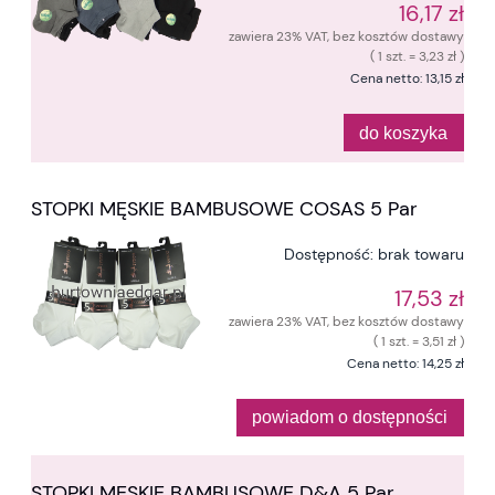
16,17 zł
zawiera 23% VAT, bez kosztów dostawy
( 1 szt. = 3,23 zł )
Cena netto:
13,15 zł
do koszyka
STOPKI MĘSKIE BAMBUSOWE COSAS 5 Par
Dostępność:
brak towaru
17,53 zł
zawiera 23% VAT, bez kosztów dostawy
( 1 szt. = 3,51 zł )
Cena netto:
14,25 zł
powiadom o dostępności
STOPKI MĘSKIE BAMBUSOWE D&A 5 Par