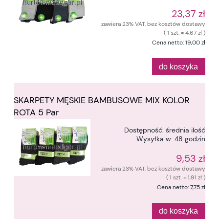
23,37 zł
zawiera 23% VAT, bez kosztów dostawy
( 1 szt. = 4,67 zł )
Cena netto:
19,00 zł
do koszyka
SKARPETY MĘSKIE BAMBUSOWE MIX KOLOR
ROTA 5 Par
Dostępność:
średnia ilość
Wysyłka w:
48 godzin
9,53 zł
zawiera 23% VAT, bez kosztów dostawy
( 1 szt. = 1,91 zł )
Cena netto:
7,75 zł
do koszyka