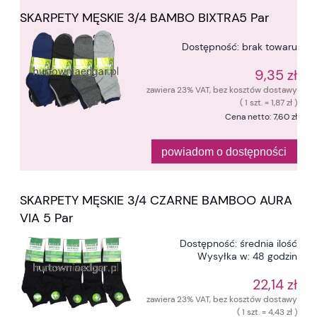
SKARPETY MĘSKIE 3/4 BAMBO BIXTRA5 Par
Dostępność:
brak towaru
9,35 zł
zawiera 23% VAT, bez kosztów dostawy
( 1 szt. = 1,87 zł )
Cena netto:
7,60 zł
powiadom o dostępności
SKARPETY MĘSKIE 3/4 CZARNE BAMBOO AURA
VIA 5 Par
Dostępność:
średnia ilość
Wysyłka w:
48 godzin
22,14 zł
zawiera 23% VAT, bez kosztów dostawy
( 1 szt. = 4,43 zł )