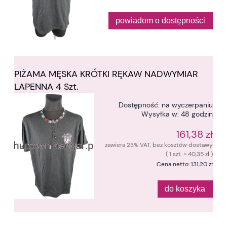
powiadom o dostępności
PIŻAMA MĘSKA KRÓTKI RĘKAW NADWYMIAR
LAPENNA 4 Szt.
Dostępność:
na wyczerpaniu
Wysyłka w:
48 godzin
161,38 zł
zawiera 23% VAT, bez kosztów dostawy
( 1 szt. = 40,35 zł )
Cena netto:
131,20 zł
do koszyka