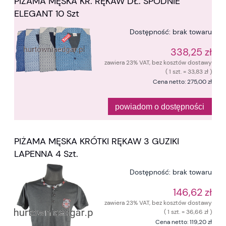
PIŻAMA MĘSKA KR. RĘKAW DŁ. SPODNIE
ELEGANT 10 Szt
Dostępność:
brak towaru
338,25 zł
zawiera 23% VAT, bez kosztów dostawy
( 1 szt. = 33,83 zł )
Cena netto:
275,00 zł
powiadom o dostępności
PIŻAMA MĘSKA KRÓTKI RĘKAW 3 GUZIKI
LAPENNA 4 Szt.
Dostępność:
brak towaru
146,62 zł
zawiera 23% VAT, bez kosztów dostawy
( 1 szt. = 36,66 zł )
Cena netto:
119,20 zł