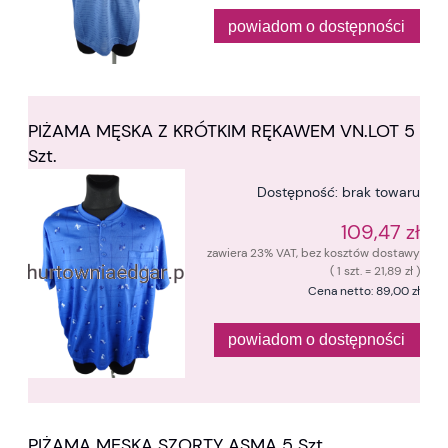
powiadom o dostępności
PIŻAMA MĘSKA Z KRÓTKIM RĘKAWEM VN.LOT 5
Szt.
Dostępność:
brak towaru
109,47 zł
zawiera 23% VAT, bez kosztów dostawy
( 1 szt. = 21,89 zł )
Cena netto:
89,00 zł
powiadom o dostępności
PIŻAMA MĘSKA SZORTY ASMA 5 Szt.