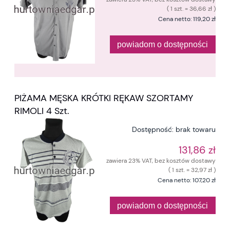
( 1 szt. = 36,66 zł )
Cena netto:
119,20 zł
powiadom o dostępności
PIŻAMA MĘSKA KRÓTKI RĘKAW SZORTAMY
RIMOLI 4 Szt.
Dostępność:
brak towaru
131,86 zł
zawiera 23% VAT, bez kosztów dostawy
( 1 szt. = 32,97 zł )
Cena netto:
107,20 zł
powiadom o dostępności