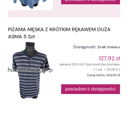
PIŻAMA MĘSKA Z KRÓTKIM RĘKAWEM DUŻA
ASMA 5 Szt
Dostępność:
brak towaru
127,92 zł
zawiera 23% VAT, bez kosztów dostawy
( 1 szt. = 25,58 zł )
Cena netto:
104,00 zł
powiadom o dostępności