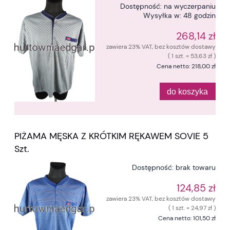
Dostępność:
na wyczerpaniu
Wysyłka w:
48 godzin
268,14 zł
zawiera 23% VAT, bez kosztów dostawy
( 1 szt. = 53,63 zł )
Cena netto:
218,00 zł
do koszyka
PIŻAMA MĘSKA Z KRÓTKIM RĘKAWEM SOVIE 5
Szt.
Dostępność:
brak towaru
124,85 zł
zawiera 23% VAT, bez kosztów dostawy
( 1 szt. = 24,97 zł )
Cena netto:
101,50 zł