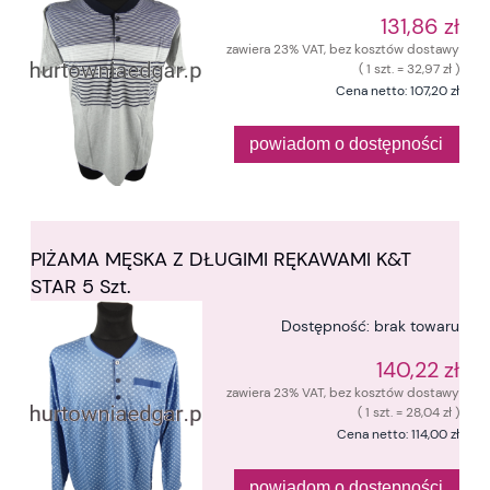
131,86 zł
zawiera 23% VAT, bez kosztów dostawy
( 1 szt. = 32,97 zł )
Cena netto:
107,20 zł
powiadom o dostępności
PIŻAMA MĘSKA Z DŁUGIMI RĘKAWAMI K&T
STAR 5 Szt.
Dostępność:
brak towaru
140,22 zł
zawiera 23% VAT, bez kosztów dostawy
( 1 szt. = 28,04 zł )
Cena netto:
114,00 zł
powiadom o dostępności