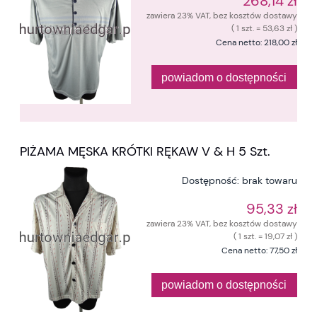
268,14 zł
zawiera 23% VAT, bez kosztów dostawy
( 1 szt. = 53,63 zł )
Cena netto:
218,00 zł
powiadom o dostępności
PIŻAMA MĘSKA KRÓTKI RĘKAW V & H 5 Szt.
Dostępność:
brak towaru
95,33 zł
zawiera 23% VAT, bez kosztów dostawy
( 1 szt. = 19,07 zł )
Cena netto:
77,50 zł
powiadom o dostępności