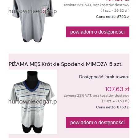
zawiera 23% VAT, bez kosztów dostawy
( 1 szt. = 26,82 zł )
Cena netto:
87,20 zł
powiadom o dostępności
PIŻAMA MĘS.Krótkie Spodenki MIMOZA 5 szt.
Dostępność:
brak towaru
107,63 zł
zawiera 23% VAT, bez kosztów dostawy
( 1 szt. = 21,53 zł )
Cena netto:
87,50 zł
powiadom o dostępności