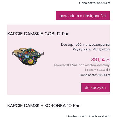
Cena netto:
554,40 zł
powiadom o dostępności
KAPCIE DAMSKIE COBI 12 Par
Dostępność:
na wyczerpaniu
Wysyłka w:
48 godzin
391,14 zł
zawiera 23% VAT, bez kosztów dostawy
( 1 szt. = 32,60 zł )
Cena netto:
318,00 zł
do koszyka
KAPCIE DAMSKIE KORONKA 10 Par
Dostępność:
średnia ilość