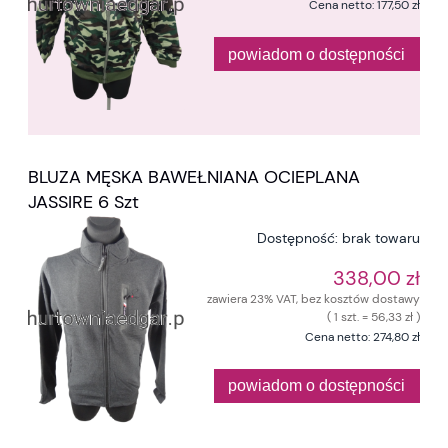
Cena netto:
177,50 zł
powiadom o dostępności
BLUZA MĘSKA BAWEŁNIANA OCIEPLANA
JASSIRE 6 Szt
Dostępność:
brak towaru
338,00 zł
zawiera 23% VAT, bez kosztów dostawy
( 1 szt. = 56,33 zł )
Cena netto:
274,80 zł
powiadom o dostępności