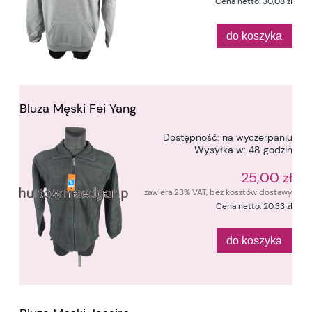
Cena netto:
30,08 zł
do koszyka
Bluza Męski Fei Yang
Dostępność:
na wyczerpaniu
Wysyłka w:
48 godzin
25,00 zł
zawiera 23% VAT, bez kosztów dostawy
Cena netto:
20,33 zł
do koszyka