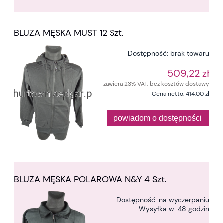
BLUZA MĘSKA MUST 12 Szt.
Dostępność:
brak towaru
509,22 zł
zawiera 23% VAT, bez kosztów dostawy
Cena netto:
414,00 zł
powiadom o dostępności
BLUZA MĘSKA POLAROWA N&Y 4 Szt.
Dostępność:
na wyczerpaniu
Wysyłka w:
48 godzin