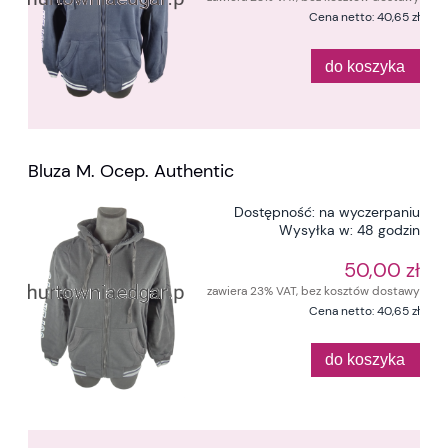
Cena netto:
40,65 zł
do koszyka
Bluza M. Ocep. Authentic
Dostępność:
na wyczerpaniu
Wysyłka w:
48 godzin
50,00 zł
zawiera 23% VAT, bez kosztów dostawy
Cena netto:
40,65 zł
do koszyka