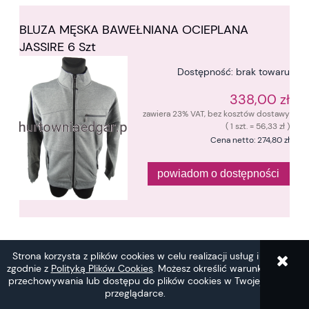
BLUZA MĘSKA BAWEŁNIANA OCIEPLANA
JASSIRE 6 Szt
Dostępność:
brak towaru
338,00 zł
zawiera 23% VAT, bez kosztów dostawy
( 1 szt. = 56,33 zł )
Cena netto:
274,80 zł
powiadom o dostępności
BLUZA MĘSKA BAWEŁNA OCIEPLANA KAPTUR
Strona korzysta z plików cookies w celu realizacji usług i
JASSIRE 6 Szt
zgodnie z
Polityką Plików Cookies
. Możesz określić warunki
przechowywania lub dostępu do plików cookies w Twojej
Dostępność:
brak towaru
przeglądarce.