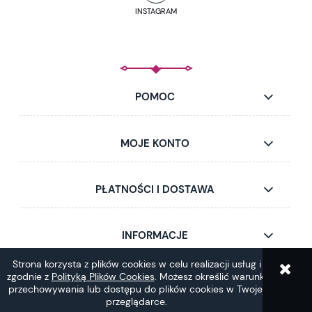
INSTAGRAM
POMOC
MOJE KONTO
PŁATNOŚCI I DOSTAWA
INFORMACJE
Strona korzysta z plików cookies w celu realizacji usług i
zgodnie z
Polityką Plików Cookies
. Możesz określić warunki
pokaż pełną wersję strony
przechowywania lub dostępu do plików cookies w Twojej
przeglądarce.
Sklep internetowy Shoper.pl