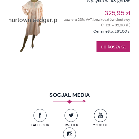
Wysyłka w:
48 godzin
325,95 zł
zawiera 23% VAT, bez kosztów dostawy
( 1 szt. = 32,60 zł )
Cena netto:
265,00 zł
do koszyka
SOCJAL MEDIA
FACEBOOK
TWITTER
YOUTUBE