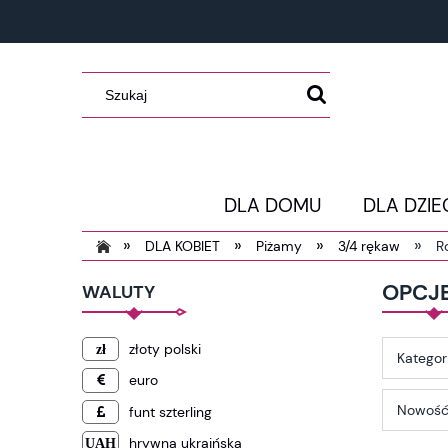
DLA DOMU
DLA DZIE
»
»
»
»
DLA KOBIET
Piżamy
3/4 rękaw
R
OPCJ
WALUTY
złoty polski
Kategor
euro
Nowość:
funt szterling
hrywna ukraińska