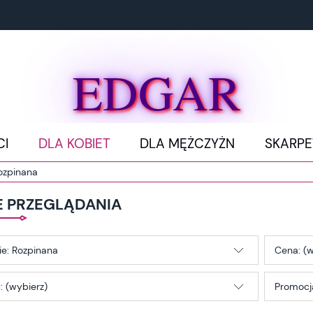
EDGAR
CI
DLA KOBIET
DLA MĘŻCZYŻN
SKARPE
ozpinana
E PRZEGLĄDANIA
ie: Rozpinana
Cena: (w
 (wybierz)
Promocja