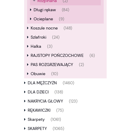
Rozpinana
(2)
Długi rękaw
(84)
Ocieplane
(9)
Koszule nocne
(148)
Szlafroki
(24)
Halka
(3)
RAJSTOPY POŃCZOCHOWE
(6)
PAS ROZGRZEWAJĄCY
(2)
Obuwie
(10)
DLA MĘŻCZYŻN
(1460)
DLA DZIECI
(138)
NAKRYCIA GŁOWY
(123)
RĘKAWICZKI
(75)
Skarpety
(1061)
SKARPETY
(1065)