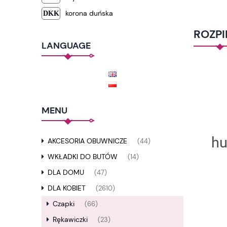
korona duńska
ROZP
LANGUAGE
MENU
AKCESORIA OBUWNICZE
(44)
WKŁADKI DO BUTÓW
(14)
DLA DOMU
(47)
DLA KOBIET
(2610)
Czapki
(66)
Rękawiczki
(23)