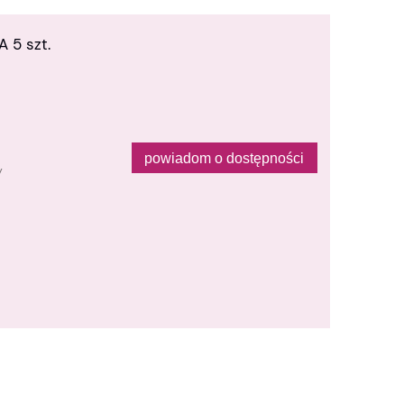
 5 szt.
powiadom o dostępności
y