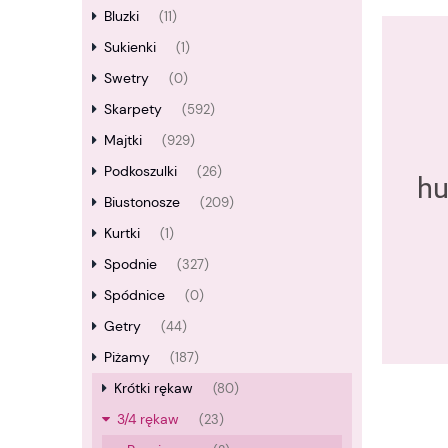
Bluzki
(11)
Sukienki
(1)
Swetry
(0)
Skarpety
(592)
Majtki
(929)
Podkoszulki
(26)
Biustonosze
(209)
Kurtki
(1)
Spodnie
(327)
Spódnice
(0)
Getry
(44)
Piżamy
(187)
Krótki rękaw
(80)
3/4 rękaw
(23)